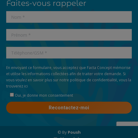
Faites-vous rappeler
En envoyant ce formulaire, vous acceptez que Facta Concept mémorise
et utilise les informations collectées afin de traiter votre demande. Si
vous voulez en savoir plus sur notre politique de confidentialité, vous la
trouverez
ici
Oui, je donne mon consentement
© By
Poush