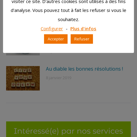
visiter ce site. D'autres cookies sont utilisés à des fins
place au renouveau !
d'analyse. Vous pouvez tout à fait les refuser si vous le
22 mars 2019
souhaitez.
Configurer
-
Plus d'infos
LA SURCHARGE DE TRAVAIL MENE
Accepter
Refuser
AU BURN OUT … REAGISSEZ !
25 janvier 2019
Au diable les bonnes résolutions !
8 janvier 2019
Intéressé(e) par nos services