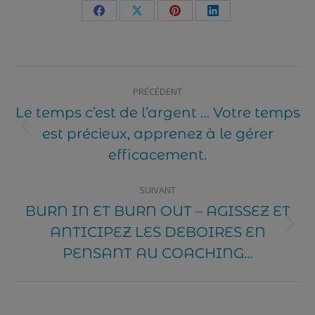
Share
Share
Share
Share
on
on
on
on
Facebook
X
Pinterest
LinkedIn
Post
PRÉCÉDENT
navigation
Le temps c’est de l’argent … Votre temps
est précieux, apprenez à le gérer
Article
précédent
efficacement.
SUIVANT
BURN IN ET BURN OUT – AGISSEZ ET
ANTICIPEZ LES DEBOIRES EN
Article
suivant
PENSANT AU COACHING…