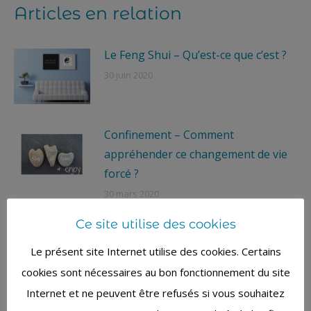
Articles en relation
Le Feng Shui – Qu’est-ce que c’est ?
30 juin 2020
Confinement – Comment
appréhender ce changement de vie
forcé ?
30 mars 2020
Ce site utilise des cookies
Savoir dire « NON » ou la formule
magique de l’affirmation de soi
Le présent site Internet utilise des cookies. Certains
16 avril 2019
cookies sont nécessaires au bon fonctionnement du site
Internet et ne peuvent être refusés si vous souhaitez
C’est le printemps !!!! Pensez-y et