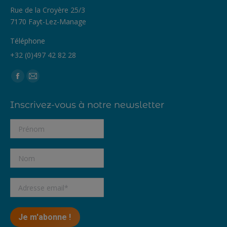
Rue de la Croyère 25/3
7170 Fayt-Lez-Manage
Téléphone
+32 (0)497 42 82 28
Trouvez nous sur :
Facebook
Mail
page
page
Inscrivez-vous à notre newsletter
opens
opens
in
in
new
new
window
window