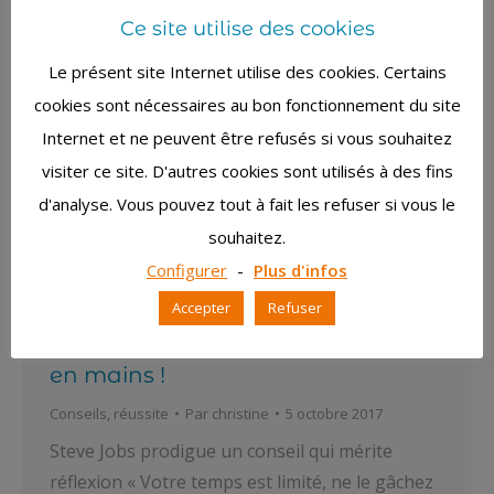
Ce site utilise des cookies
Le présent site Internet utilise des cookies. Certains
cookies sont nécessaires au bon fonctionnement du site
Internet et ne peuvent être refusés si vous souhaitez
visiter ce site. D'autres cookies sont utilisés à des fins
d'analyse. Vous pouvez tout à fait les refuser si vous le
souhaitez.
Configurer
-
Plus d'infos
Vous êtes responsable de votre
Accepter
Refuser
propre bonheur … Prenez votre vie
en mains !
Conseils
,
réussite
Par
christine
5 octobre 2017
Steve Jobs prodigue un conseil qui mérite
réflexion « Votre temps est limité, ne le gâchez