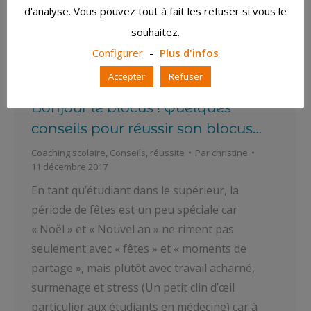
d'analyse. Vous pouvez tout à fait les refuser si vous le
souhaitez.
Configurer
-
Plus d'infos
Les fêtes sont à nos portes … Les
Accepter
Refuser
examens du supérieur aussi.
Bonjour le blocus ! Quelques
conseils pour réussir son blocus…
Coaching scolaire
,
Conseils
,
réussite
Par
christine
11 décembre 2017
En tant qu’étudiant dans le supérieur, la
période de fêtes est un peu spéciale car
« Noël » et « Nouvel an » ne riment pas
seulement avec « fêtes » et « moments de
partage », mais plutôt avec travail acharné,
surmenage et stress (Un petit clin d’œil
particulier aux étudiants en médecine) car à