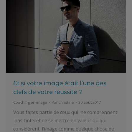
Et si votre image était l’une des
clefs de votre réussite ?
Coaching en image
Par
christine
30 août 2017
Vous faites partie de ceux qui ne comprennent
pas l’intérêt de se mettre en valeur ou qui
considèrent l’image comme quelque chose de