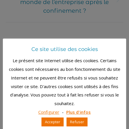
monde de l’entreprise après le
Article
suivant
confinement ?
Articles en relation
Ce site utilise des cookies
Investir dans le coaching des
Le présent site Internet utilise des cookies. Certains
collaborateurs en temps de crise …
cookies sont nécessaires au bon fonctionnement du site
Une bonne idée ?
Internet et ne peuvent être refusés si vous souhaitez
26 octobre 2022
visiter ce site. D'autres cookies sont utilisés à des fins
d'analyse. Vous pouvez tout à fait les refuser si vous le
Vous aussi, vous devez instaurer des
souhaitez.
changements dans votre entreprise
Configurer
-
Plus d'infos
? Gare aux résistances !
19 février 2021
Accepter
Refuser