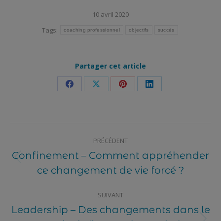
10 avril 2020
Tags:
coaching professionnel
objectifs
succès
Partager cet article
Share
Share
Share
Share
on
on
on
on
Facebook
X
Pinterest
LinkedIn
Post
PRÉCÉDENT
navigation
Confinement – Comment appréhender
Article
ce changement de vie forcé ?
précédent
SUIVANT
Leadership – Des changements dans le