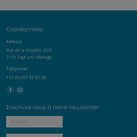
Coordonnées
Adresse
Rue de la Croyère 25/3
7170 Fayt-Lez-Manage
Téléphone
+32 (0)497 42 82 28
Trouvez nous sur :
Facebook
Mail
page
page
Inscrivez-vous à notre newsletter
opens
opens
in
in
new
new
window
window