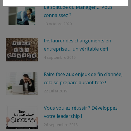
La solitude du Manager … Vous
connaissez ?
13 octobre 2020
Instaurer des changements en
entreprise … un véritable défi
4 septembre 2019
Faire face aux enjeux de fin d’année,
cela se prépare durant l’été !
22 juillet 2019
Vous voulez réussir ? Développez
votre leadership !
26 septembre 2018