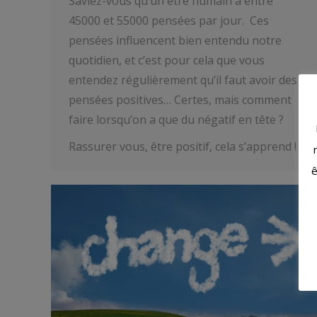
Saviez-vous qu’un être humain a entre
45000 et 55000 pensées par jour. Ces
pensées influencent bien entendu notre
quotidien, et c’est pour cela que vous
entendez régulièrement qu’il faut avoir des
pensées positives… Certes, mais comment
faire lorsqu’on a que du négatif en tête ?
Rassurer vous, être positif, cela s’apprend !
ê