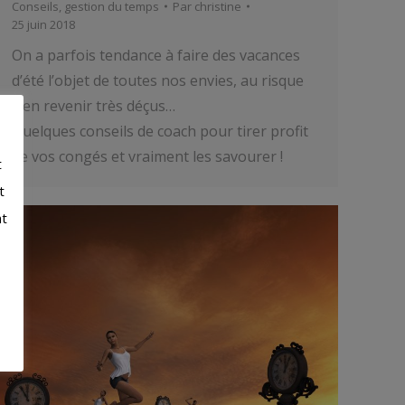
Conseils
,
gestion du temps
Par
christine
25 juin 2018
On a parfois tendance à faire des vacances
d’été l’objet de toutes nos envies, au risque
d’en revenir très déçus…
Quelques conseils de coach pour tirer profit
de vos congés et vraiment les savourer !
t
t
nt