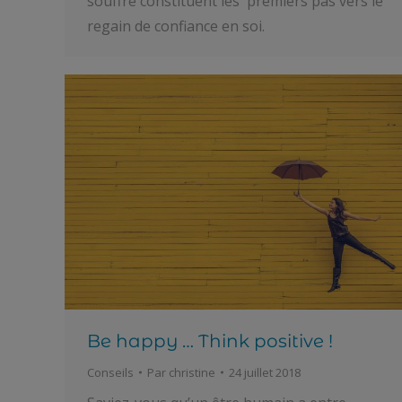
souffre constituent les premiers pas vers le
regain de confiance en soi.
Be happy … Think positive !
Conseils
Par
christine
24 juillet 2018