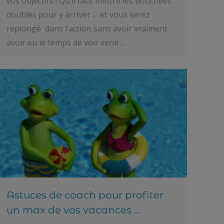
vos objectifs ! Qu’il faut mettre les bouchées
doubles pour y arriver … et vous serez
replongé dans l’action sans avoir vraiment
avoir eu le temps de voir venir…
Astuces de coach pour profiter
un max de vos vacances …