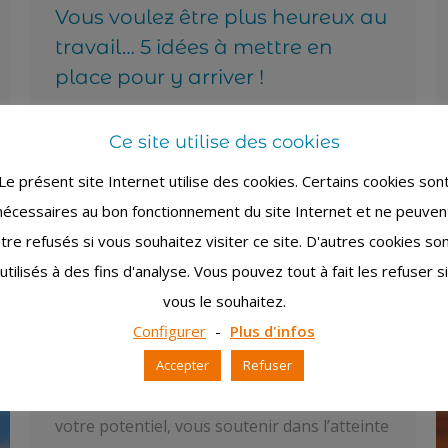
Vous voulez être plus heureux au
travail… 5 idées à mettre en
place pour y arriver !
Conseils
Par
christine
1 juin 2018
Ce site utilise des cookies
Parce qu’on y passe plus d’un tiers de sa vie,
cela vaut la peine de prendre quelques
Le présent site Internet utilise des cookies. Certains cookies son
minutes pour réfléchir, s’inspirer, et faire en
nécessaires au bon fonctionnement du site Internet et ne peuven
sorte d’être heureux au travail !
tre refusés si vous souhaitez visiter ce site. D'autres cookies so
La productivité et le bonheur au travail sont
utilisés à des fins d'analyse. Vous pouvez tout à fait les refuser si
étroitement liés et bien que votre employeur
vous le souhaitez.
soit en partie responsable de votre bien-
Configurer
-
Plus d'infos
être sur votre lieu de travail et de facto de
Accepter
Refuser
votre bonheur en prenant toutes les actions
pour vous soutenir, vous aider à développer
votre potentiel, vous soutenir dans l’atteinte