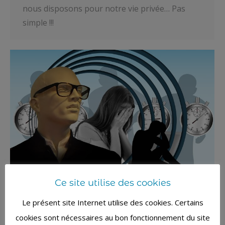
nous disposons pour notre vie privée… Pas
simple !!!
Ce site utilise des cookies
Le présent site Internet utilise des cookies. Certains
BURN IN ET BURN OUT – AGISSEZ
cookies sont nécessaires au bon fonctionnement du site
ET ANTICIPEZ LES DEBOIRES EN