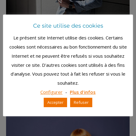
Ce site utilise des cookies
Et si votre image était l’une des
clefs de votre réussite ?
Le présent site Internet utilise des cookies. Certains
cookies sont nécessaires au bon fonctionnement du site
Coaching en image
Par
christine
30 août 2017
Internet et ne peuvent être refusés si vous souhaitez
Vous faites partie de ceux qui ne comprennent
visiter ce site. D'autres cookies sont utilisés à des fins
pas l’intérêt de se mettre en valeur ou qui
considèrent l’image comme quelque chose de
d'analyse. Vous pouvez tout à fait les refuser si vous le
futile ou êtes-vous déjà conscient de
souhaitez.
l’importance de votre image dans votre
Configurer
-
Plus d'infos
évolution personnelle et professionnelle ?
Accepter
Refuser