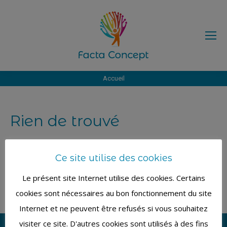
Vous êtes ici :
Accueil
Rien de trouvé
Nous ne trouvons pas ce que vous cherchez. La barre
de recherche pourrait vous être utile
Ce site utilise des cookies
Search:
Le présent site Internet utilise des cookies. Certains
cookies sont nécessaires au bon fonctionnement du site
Internet et ne peuvent être refusés si vous souhaitez
visiter ce site. D'autres cookies sont utilisés à des fins
© By
Poush